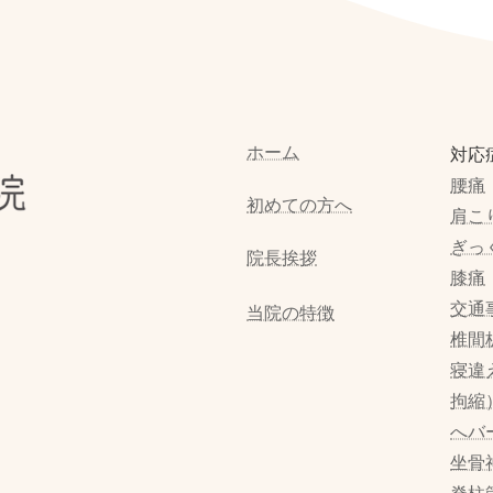
ホーム
対応
腰痛
初めての方へ
肩こ
ぎっ
院長挨拶
膝痛
交通
当院の特徴
椎間
寝違
拘縮
へバ
坐骨