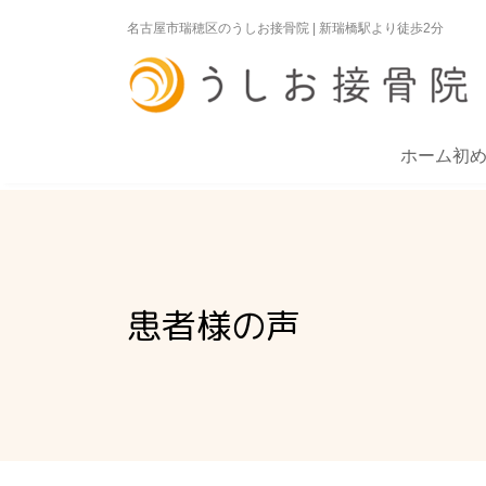
コ
ナ
名古屋市瑞穂区のうしお接骨院 | 新瑞橋駅より徒歩2分
ン
ビ
テ
ゲ
ン
ー
ツ
シ
へ
ョ
ス
ン
ホーム
初
キ
に
ッ
移
プ
動
患者様の声