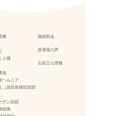
症状
施術料金
患者様の声
り
くり腰
お役立ち情報
事故
板ヘルニア
え（急性疼痛性頸部
）
ーデン結節
神経痛