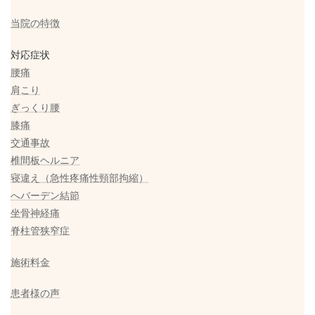
当院の特徴
対応症状
腰痛
肩こり
ぎっくり腰
膝痛
交通事故
椎間板ヘルニア
寝違え（急性疼痛性頸部拘縮）
へバーデン結節
坐骨神経痛
脊柱管狭窄症
施術料金
患者様の声