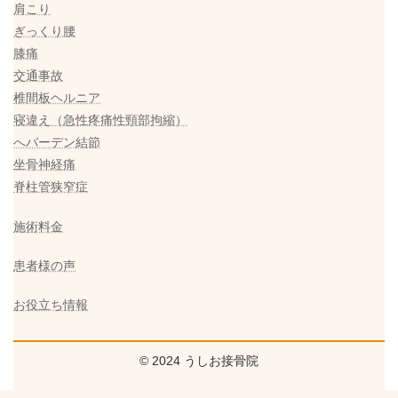
肩こり
ぎっくり腰
膝痛
交通事故
椎間板ヘルニア
寝違え（急性疼痛性頸部拘縮）
へバーデン結節
坐骨神経痛
脊柱管狭窄症
施術料金
患者様の声
お役立ち情報
© 2024 うしお接骨院